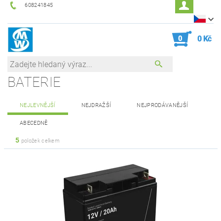
608241845
0
0 Kč
BATERIE
NEJLEVNĚJŠÍ
NEJDRAŽŠÍ
NEJPRODÁVANĚJŠÍ
ABECEDNĚ
5
položek celkem