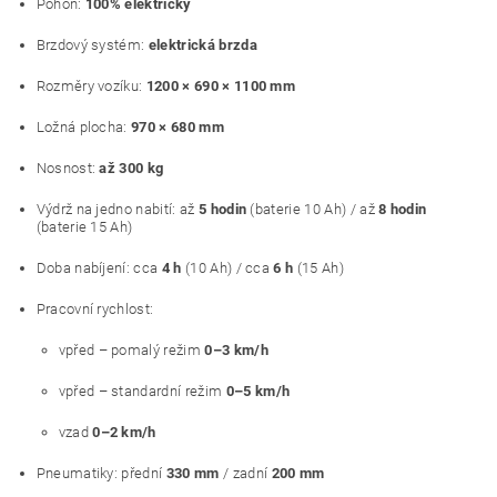
Pohon:
100% elektrický
Brzdový systém:
elektrická brzda
Rozměry vozíku:
1200 × 690 × 1100 mm
Ložná plocha:
970 × 680 mm
Nosnost:
až 300 kg
Výdrž na jedno nabití: až
5 hodin
(baterie 10 Ah) / až
8 hodin
(baterie 15 Ah)
Doba nabíjení: cca
4 h
(10 Ah) / cca
6 h
(15 Ah)
Pracovní rychlost:
vpřed – pomalý režim
0–3 km/h
vpřed – standardní režim
0–5 km/h
vzad
0–2 km/h
Pneumatiky: přední
330 mm
/ zadní
200 mm