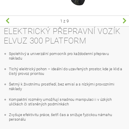
1
z 9
ELEKTRICKÝ PŘEPRAVNÍ VOZÍK
ELVUZ 300 PLATFORM
Spolehlivý a univerzální pomocník pro každodenní přepravu
nákladu
Tichý elektrický pohon – ideální do uzavřených prostor, kde je klid a
čistý provoz prioritou
Šetrný k životnímu prostředí, bez emisí a s nízkými provozními
náklady
Kompaktní rozměry umožňují snadnou manipulaci i v úzkých
uličkách či stísněných podmínkách
Zvyšuje efektivitu práce, šetří čas a snižuje fyzickou námahu
personálu