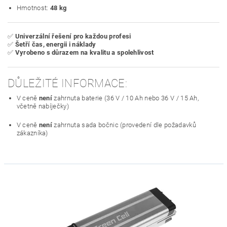
Hmotnost:
48 kg
✅
Univerzální řešení pro každou profesi
✅
Šetří čas, energii i náklady
✅
Vyrobeno s důrazem na kvalitu a spolehlivost
DŮLEŽITÉ INFORMACE:
V ceně
není
zahrnuta baterie (36 V / 10 Ah nebo 36 V / 15 Ah,
včetně nabíječky)
V ceně
není
zahrnuta sada bočnic (provedení dle požadavků
zákazníka)