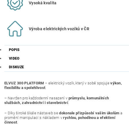
Vysoká kvalita
Výroba elektrických vozíků v ČR
POPIS
VIDEO
DISKUZE
ELVUZ 300 PLATFORM
– elektrický vozík, který v sobě spojuje
výkon,
flexibilitu a spolehlivost
.
– Navržen pro každodenní nasazení v
průmyslu, komunálních
službách, zahradnictví i stavebnictví
.
– Díky široké škále nástaveb se
dokonale přizpůsobí vašim úkolům
a
promění manipulaci s nákladem v
rychlou, pohodlnou a efektivní
činnost
.