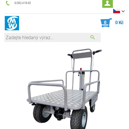
608241845
0
0 Kč