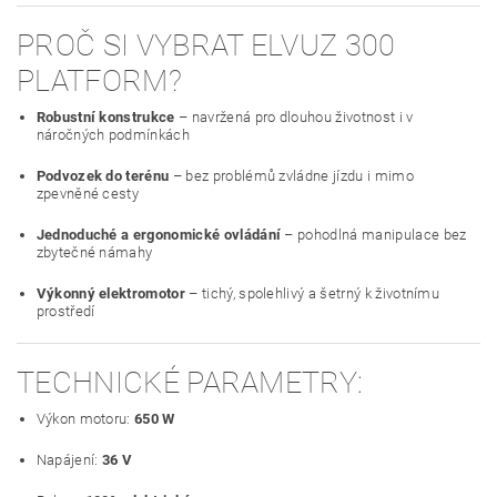
PROČ SI VYBRAT ELVUZ 300
PLATFORM?
Robustní konstrukce
– navržená pro dlouhou životnost i v
náročných podmínkách
Podvozek do terénu
– bez problémů zvládne jízdu i mimo
zpevněné cesty
Jednoduché a ergonomické ovládání
– pohodlná manipulace bez
zbytečné námahy
Výkonný elektromotor
– tichý, spolehlivý a šetrný k životnímu
prostředí
TECHNICKÉ PARAMETRY:
Výkon motoru:
650 W
Napájení:
36 V