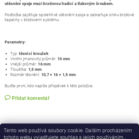
utěsnění spoje mezi brzdovou hadicí a tlakovým šroubem.
Podložka zajišťuje spolehlivé utěsnění spoje a zabraňuje úniku brzdové
kapaliny v brzdovém systému.
Parametry:
Typ:
těsnící kroužek
Vnitřní jmenovitý průměr:
10 mm
Vnější průměr:
16 mm
Tloušťka:
1,5 mm
Rozměr těsnění:
10,7 × 16 × 1,5 mm
Buďte první, kdo napíše příspěvek k této položce.
Přidat komentář
Tento web používá soubory cookie. Dalším procházením
tohoto webu vyjadřujete souhlas s jejich používáním..