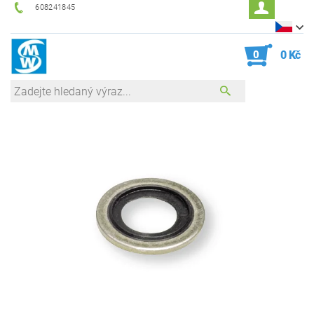
608241845
0
0 Kč